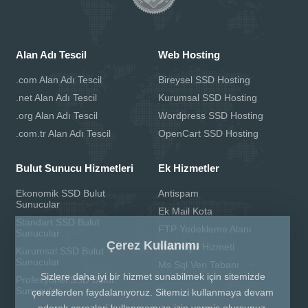
Alan Adı Tescil
Web Hosting
.com Alan Adı Tescil
Bireysel SSD Hosting
.net Alan Adı Tescil
Kurumsal SSD Hosting
.org Alan Adı Tescil
Wordpress SSD Hosting
.com.tr Alan Adı Tescil
OpenCart SSD Hosting
Bulut Sunucu Hizmetleri
Ek Hizmetler
Ekonomik SSD Bulut
Antispam
Sunucular
Ek Mail Kota
Standart SSD Bulut
FTP Yedekleme Alanı
Sunucular
Çerez Kullanımı
Mail Arşiv Hizmeti
Kurumsal SSD Bulut
Sunucular
Ms Sql Veri Tabanı
Sizlere daha iyi bir hizmet sunabilmek için sitemizde
Profesyonel SSD Bulut
Sunucular
çerezlerden faydalanıyoruz. Sitemizi kullanmaya devam