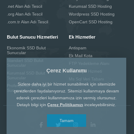
.net Alan Adı Tescil
Kurumsal SSD Hosting
.org Alan Adı Tescil
Wordpress SSD Hosting
.com.tr Alan Adı Tescil
OpenCart SSD Hosting
Bulut Sunucu Hizmetleri
Ek Hizmetler
Ekonomik SSD Bulut
Antispam
Sunucular
Ek Mail Kota
Standart SSD Bulut
FTP Yedekleme Alanı
Sunucular
Çerez Kullanımı
Mail Arşiv Hizmeti
Kurumsal SSD Bulut
Sunucular
Ms Sql Veri Tabanı
Sizlere daha iyi bir hizmet sunabilmek için sitemizde
Profesyonel SSD Bulut
Sunucular
çerezlerden faydalanıyoruz. Sitemizi kullanmaya devam
ederek çerezleri kullanmamıza izin vermiş olursunuz.
Detaylı bilgi için
Çerez Politikamızı
inceleyebilirsiniz.
Tamam